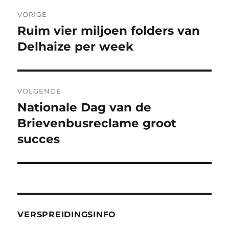
Bericht
VORIGE
navigatie
Ruim vier miljoen folders van
Vorig
bericht:
Delhaize per week
VOLGENDE
Nationale Dag van de
Volgend
bericht:
Brievenbusreclame groot
succes
VERSPREIDINGSINFO