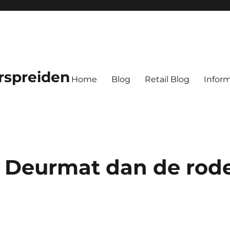
rspreiden
Home
Blog
Retail Blog
Inform
 Deurmat dan de rod