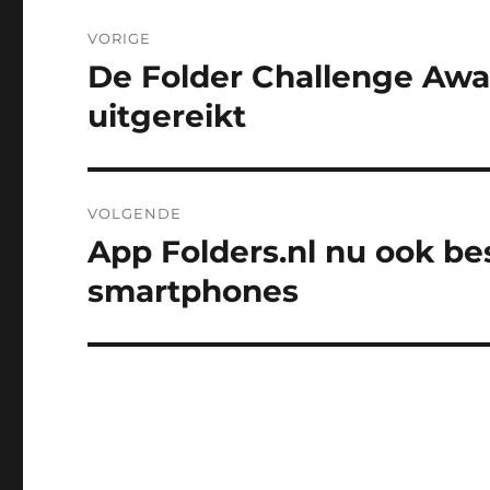
Bericht
VORIGE
navigatie
De Folder Challenge Awar
Vorig
bericht:
uitgereikt
VOLGENDE
App Folders.nl nu ook be
Volgend
bericht:
smartphones