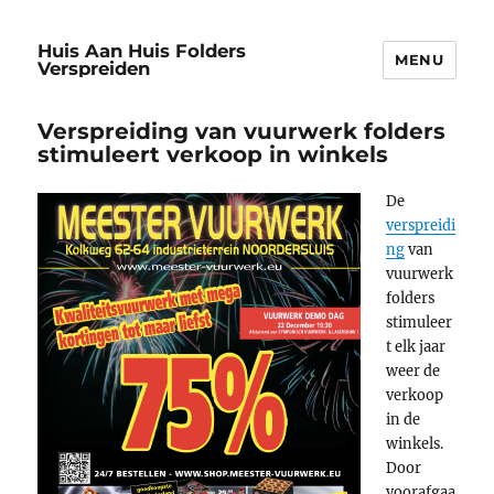
Huis Aan Huis Folders
MENU
Verspreiden
Verspreiding van vuurwerk folders
stimuleert verkoop in winkels
De
verspreidi
ng
van
vuurwerk
folders
stimuleer
t elk jaar
weer de
verkoop
in de
winkels.
Door
voorafgaa