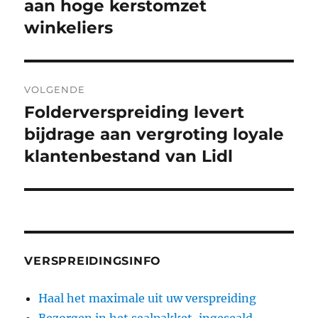
bericht:
aan hoge kerstomzet
winkeliers
VOLGENDE
Folderverspreiding levert
Volgend
bericht:
bijdrage aan vergroting loyale
klantenbestand van Lidl
VERSPREIDINGSINFO
Haal het maximale uit uw verspreiding
Bezorgen in het sealpakket, ingeseald