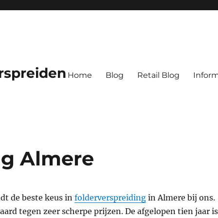
rspreiden
Home
Blog
Retail Blog
Inform
ng Almere
ndt de beste keus in
folderverspreiding
in Almere bij ons.
aard tegen zeer scherpe prijzen. De afgelopen tien jaar i