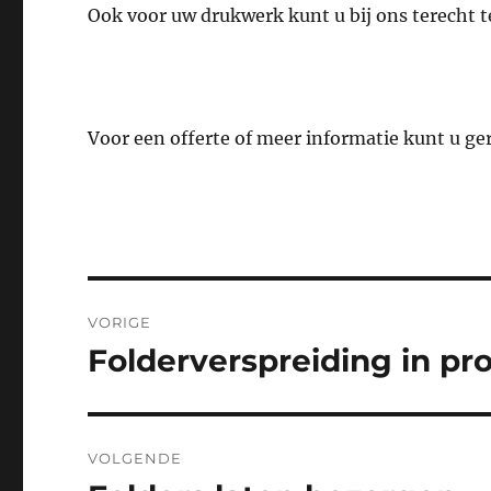
Ook voor uw drukwerk kunt u bij ons terecht t
Voor een offerte of meer informatie kunt u g
Bericht
VORIGE
navigatie
Folderverspreiding in pr
Vorig
bericht:
VOLGENDE