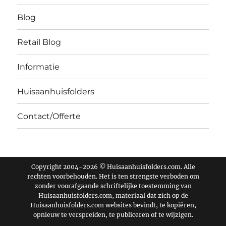
Blog
Retail Blog
Informatie
Huisaanhuisfolders
Contact/Offerte
Copyright 2004-2026 © Huisaanhuisfolders.com. Alle
rechten voorbehouden. Het is ten strengste verboden om
zonder voorafgaande schriftelijke toestemming van
Huisaanhuisfolders.com, materiaal dat zich op de
Huisaanhuisfolders.com websites bevindt, te kopiëren,
opnieuw te verspreiden, te publiceren of te wijzigen.