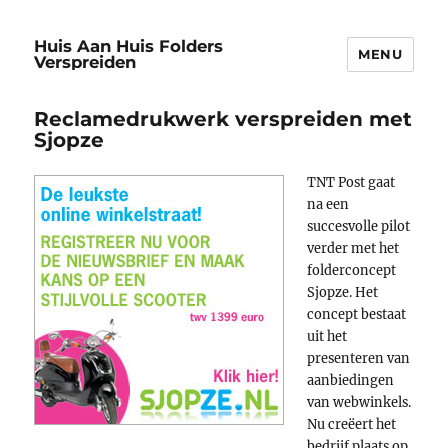
Huis Aan Huis Folders
MENU
Verspreiden
Reclamedrukwerk verspreiden met
Sjopze
TNT Post gaat
na een
succesvolle pilot
verder met het
folderconcept
Sjopze.
Het
concept bestaat
uit het
presenteren van
aanbiedingen
van webwinkels.
Nu creëert het
bedrijf plaats op