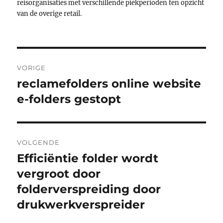
reisorganisaties met verschillende piekperioden ten opzicht
van de overige retail.
Bericht
VORIGE
navigatie
reclamefolders online website
Vorig
bericht:
e-folders gestopt
VOLGENDE
Efficiëntie folder wordt
Volgend
bericht:
vergroot door
folderverspreiding door
drukwerkverspreider