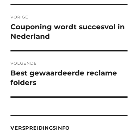
Bericht
VORIGE
navigatie
Couponing wordt succesvol in
Vorig
bericht:
Nederland
VOLGENDE
Best gewaardeerde reclame
Volgend
bericht:
folders
VERSPREIDINGSINFO