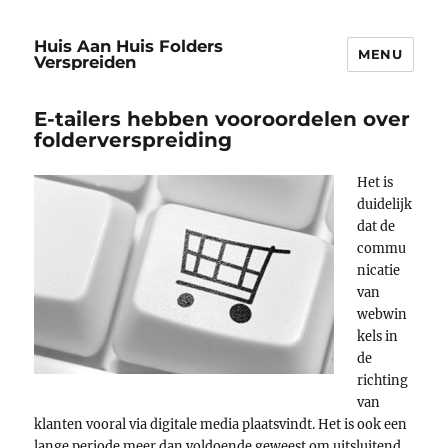
Huis Aan Huis Folders
MENU
Verspreiden
E-tailers hebben vooroordelen over
folderverspreiding
Het is
duidelijk
dat de
commu
nicatie
van
webwin
kels in
de
richting
van
klanten vooral via digitale media plaatsvindt. Het is ook een
lange periode meer dan voldoende geweest om uitsluitend