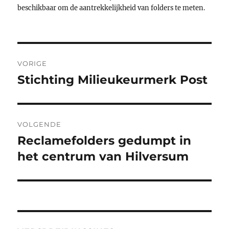
beschikbaar om de aantrekkelijkheid van folders te meten.
Bericht
VORIGE
navigatie
Stichting Milieukeurmerk Post
Vorig
bericht:
VOLGENDE
Reclamefolders gedumpt in
Volgend
bericht:
het centrum van Hilversum