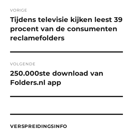
Bericht
VORIGE
navigatie
Tijdens televisie kijken leest 39
Vorig
bericht:
procent van de consumenten
reclamefolders
VOLGENDE
250.000ste download van
Volgend
bericht:
Folders.nl app
VERSPREIDINGSINFO