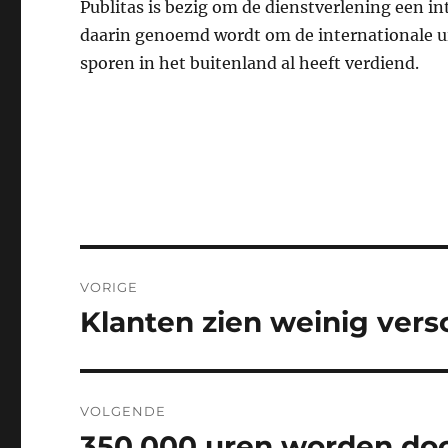
Publitas is bezig om de dienstverlening een in
daarin genoemd wordt om de internationale uit
sporen in het buitenland al heeft verdiend.
Bericht
VORIGE
navigatie
Klanten zien weinig ver
Vorig
bericht:
VOLGENDE
350.000 uren worden do
Volgend